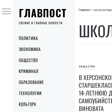
Skip
ГЛАВПОСТ
to
Главпост
>
школа-интерн
content
ШКОЛ
СВЕЖИЕ И ГЛАВНЫЕ НОВОСТИ
Primary
ПОЛИТИКА
Menu
ЭКОНОМИКА
ОБЩЕСТВО
ОБЩЕСТВО
КРИМИНАЛ
В ХЕРСОНСКО
ОБРАЗОВАНИЕ
СТАРШЕКЛАС
14-ЛЕТНЮЮ 
ТЕХНОЛОГИИ
САМОУБИЙСТВ
КУЛЬТУРА
ВИНОВАТА