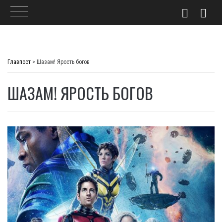
Skip
to
Главпост
>
Шазам! Ярость богов
content
ШАЗАМ! ЯРОСТЬ БОГОВ