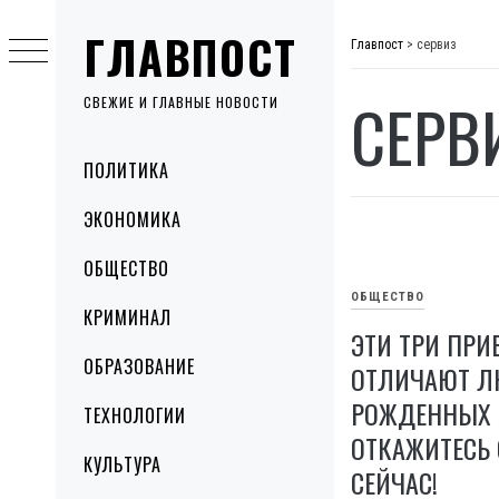
Skip
ГЛАВПОСТ
to
Главпост
>
сервиз
content
СЕРВ
СВЕЖИЕ И ГЛАВНЫЕ НОВОСТИ
Primary
ПОЛИТИКА
Menu
ЭКОНОМИКА
ОБЩЕСТВО
ОБЩЕСТВО
КРИМИНАЛ
ЭТИ ТРИ ПР
ОБРАЗОВАНИЕ
ОТЛИЧАЮТ Л
РОЖДЕННЫХ В
ТЕХНОЛОГИИ
ОТКАЖИТЕСЬ 
КУЛЬТУРА
СЕЙЧАС!