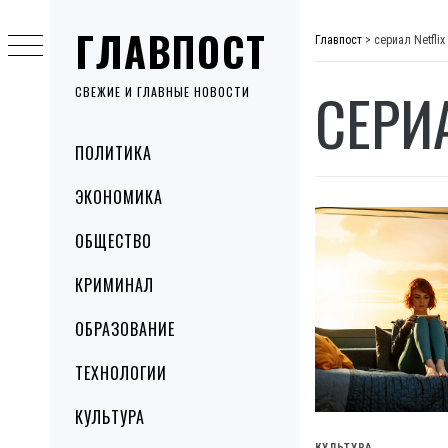
Skip
ГЛАВПОСТ
to
Главпост
>
сериал Netflix
content
СЕРИА
СВЕЖИЕ И ГЛАВНЫЕ НОВОСТИ
Primary
ПОЛИТИКА
Menu
ЭКОНОМИКА
ОБЩЕСТВО
КРИМИНАЛ
ОБРАЗОВАНИЕ
ТЕХНОЛОГИИ
КУЛЬТУРА
КУЛЬТУРА