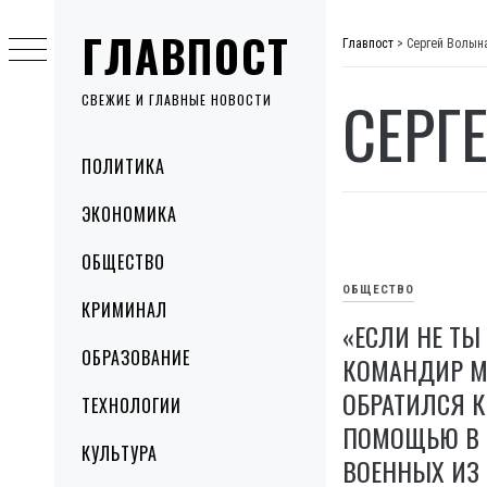
Skip
ГЛАВПОСТ
to
Главпост
>
Сергей Волын
content
СЕРГ
СВЕЖИЕ И ГЛАВНЫЕ НОВОСТИ
Primary
ПОЛИТИКА
Menu
ЭКОНОМИКА
ОБЩЕСТВО
ОБЩЕСТВО
КРИМИНАЛ
«ЕСЛИ НЕ ТЫ 
ОБРАЗОВАНИЕ
КОМАНДИР М
ОБРАТИЛСЯ К
ТЕХНОЛОГИИ
ПОМОЩЬЮ В 
КУЛЬТУРА
ВОЕННЫХ ИЗ