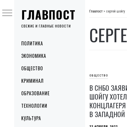
Skip
ГЛАВПОСТ
to
Главпост
>
сергей шойгу
content
СЕРГ
СВЕЖИЕ И ГЛАВНЫЕ НОВОСТИ
Primary
ПОЛИТИКА
Menu
ЭКОНОМИКА
ОБЩЕСТВО
ОБЩЕСТВО
КРИМИНАЛ
В СНБО ЗАЯВ
ОБРАЗОВАНИЕ
ШОЙГУ ХОТЕЛ
КОНЦЛАГЕРЯ
ТЕХНОЛОГИИ
В ЗАПАДНОЙ
КУЛЬТУРА
22 АПРЕЛЯ, 2022