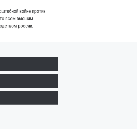
сштабной войне против
ято всем высшим
одством россии.