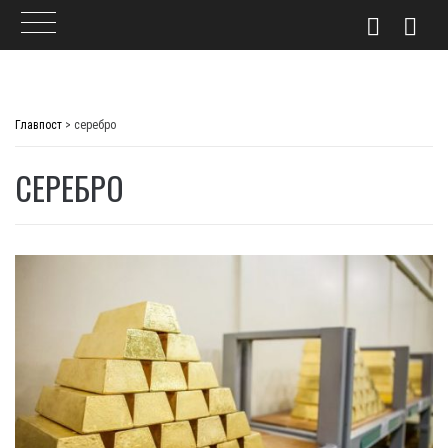
Skip
to
Главпост
>
серебро
content
СЕРЕБРО