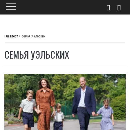
Skip
to
Главпост
>
семья Уэльских
content
СЕМЬЯ УЭЛЬСКИХ