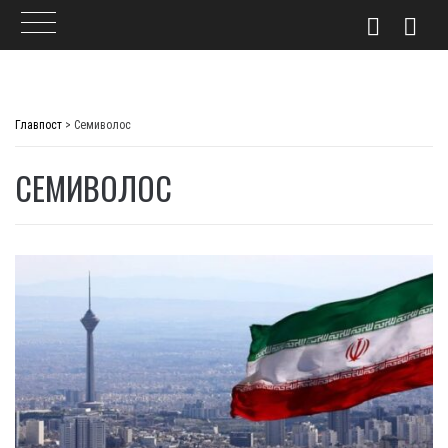
Skip
to
Главпост
>
Семиволос
content
СЕМИВОЛОС