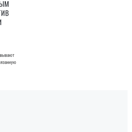
МЫМ
ТИВ
И
овывают
вязанную