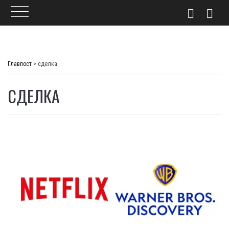
Skip
to
Главпост
>
сделка
content
СДЕЛКА