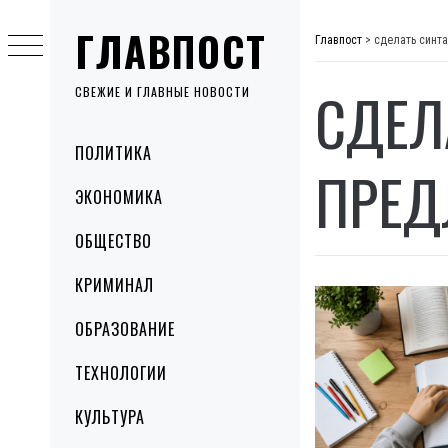
Skip
ГЛАВПОСТ
to
Главпост
>
сделать синт
content
СДЕЛ
СВЕЖИЕ И ГЛАВНЫЕ НОВОСТИ
Primary
ПОЛИТИКА
Menu
ПРЕД
ЭКОНОМИКА
ОБЩЕСТВО
КРИМИНАЛ
ОБРАЗОВАНИЕ
ТЕХНОЛОГИИ
КУЛЬТУРА