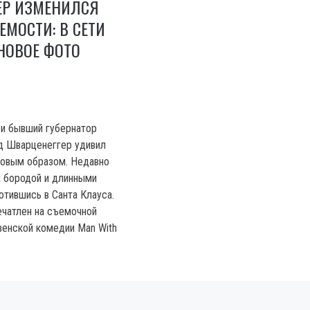
ЕР ИЗМЕНИЛСЯ
ЕМОСТИ: В СЕТИ
НОВОЕ ФОТО
 и бывший губернатор
д Шварценеггер удивил
новым образом. Недавно
й бородой и длинными
отившись в Санта Клауса.
ечатлен на съемочной
енской комедии Man With