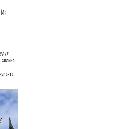
И:
будут
е сильно
упанта.