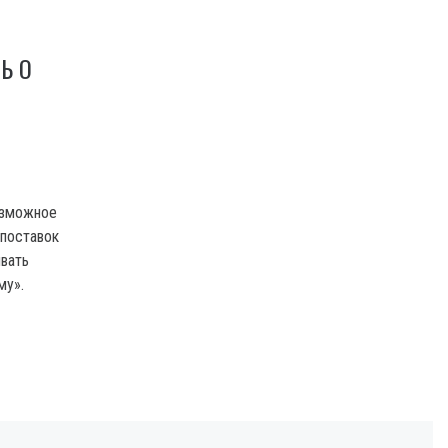
Ь О
озможное
 поставок
ивать
му».