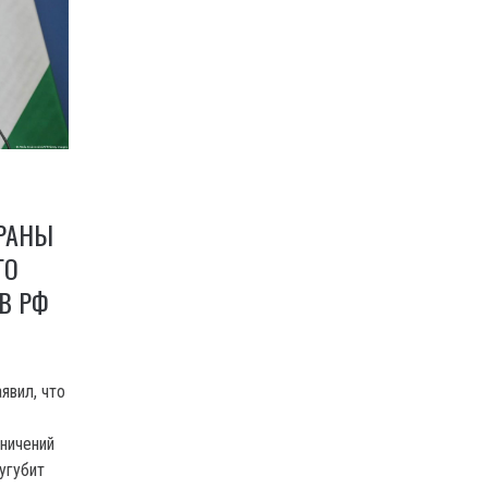
ТРАНЫ
ГО
В РФ
явил, что
ничений
сугубит