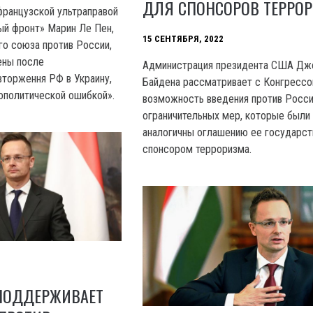
ДЛЯ СПОНСОРОВ ТЕРРО
ранцузской ультраправой
ый фронт» Марин Ле Пен,
15 СЕНТЯБРЯ, 2022
го союза против России,
ены после
Администрация президента США Дж
торження РФ в Украину,
Байдена рассматривает с Конгресс
ополитической ошибкой».
возможность введения против Росс
ограничительных мер, которые были
аналогичны оглашению ее государст
спонсором терроризма.
 ПОДДЕРЖИВАЕТ