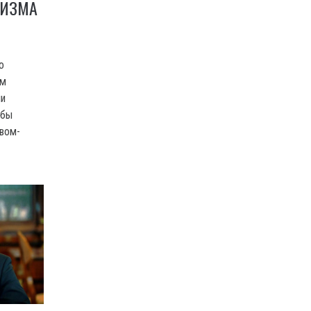
РИЗМА
о
ом
ии
 бы
вом-