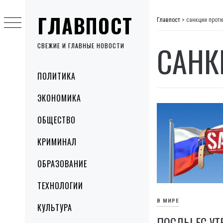
Skip
ГЛАВПОСТ
to
Главпост
>
санкции прот
content
САНК
СВЕЖИЕ И ГЛАВНЫЕ НОВОСТИ
Primary
ПОЛИТИКА
Menu
ЭКОНОМИКА
ОБЩЕСТВО
КРИМИНАЛ
ОБРАЗОВАНИЕ
ТЕХНОЛОГИИ
В МИРЕ
КУЛЬТУРА
ПОСЛЫ ЕС У