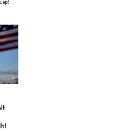
ущерб
ЫЕ
НЫ