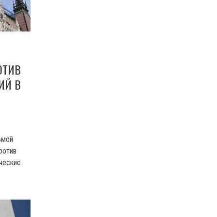
ОТИВ
ИЙ В
ьмой
ротив
ические