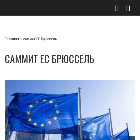
Skip
to
Главпост
>
саммит ЕС Брюссель
content
САММИТ ЕС БРЮССЕЛЬ