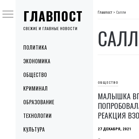
Skip
ГЛАВПОСТ
to
Главпост
>
Салли
content
САЛЛ
СВЕЖИЕ И ГЛАВНЫЕ НОВОСТИ
Primary
ПОЛИТИКА
Menu
ЭКОНОМИКА
ОБЩЕСТВО
ОБЩЕСТВО
КРИМИНАЛ
МАЛЫШКА В
ОБРАЗОВАНИЕ
ПОПРОБОВАЛА
РЕАКЦИЯ ВЗО
ТЕХНОЛОГИИ
КУЛЬТУРА
27 ДЕКАБРЯ, 2021