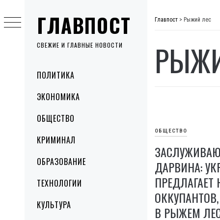
Skip
ГЛАВПОСТ
to
Главпост
>
Рыжий лес
content
РЫЖИ
СВЕЖИЕ И ГЛАВНЫЕ НОВОСТИ
Primary
ПОЛИТИКА
Menu
ЭКОНОМИКА
ОБЩЕСТВО
ОБЩЕСТВО
КРИМИНАЛ
ЗАСЛУЖИВАЮ
ОБРАЗОВАНИЕ
ДАРВИНА: УК
ПРЕДЛАГАЕТ
ТЕХНОЛОГИИ
ОККУПАНТОВ
КУЛЬТУРА
В РЫЖЕМ ЛЕ