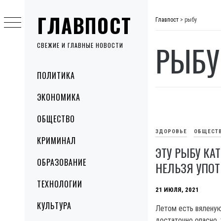
Skip
ГЛАВПОСТ
to
Главпост
>
рыбу
content
РЫБУ
СВЕЖИЕ И ГЛАВНЫЕ НОВОСТИ
Primary
ПОЛИТИКА
Menu
ЭКОНОМИКА
ОБЩЕСТВО
ЗДОРОВЬЕ
ОБЩЕСТ
КРИМИНАЛ
ЭТУ РЫБУ КА
ОБРАЗОВАНИЕ
НЕЛЬЗЯ УПОТ
ТЕХНОЛОГИИ
21 ИЮЛЯ, 2021
КУЛЬТУРА
Летом есть вялену
достаточно опасно, 