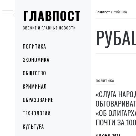
Skip
ГЛАВПОСТ
to
Главпост
>
рубашка
content
РУБА
СВЕЖИЕ И ГЛАВНЫЕ НОВОСТИ
Primary
ПОЛИТИКА
Menu
ЭКОНОМИКА
ОБЩЕСТВО
ПОЛИТИКА
КРИМИНАЛ
«СЛУГА НАР
ОБРАЗОВАНИЕ
ОБГОВАРИВАТ
«ОБ ОЛИГАРХ
ТЕХНОЛОГИИ
ПОЧТИ ЗА 10
КУЛЬТУРА
4 ИЮНЯ, 2021