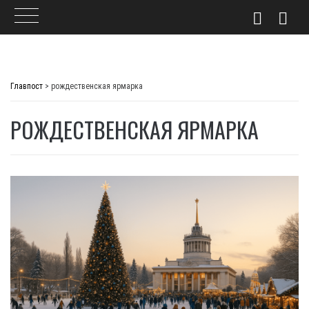
Skip
to
Главпост
>
рождественская ярмарка
content
РОЖДЕСТВЕНСКАЯ ЯРМАРКА