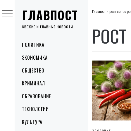
Skip
ГЛАВПОСТ
to
Главпост
>
рост волос р
content
РОСТ
СВЕЖИЕ И ГЛАВНЫЕ НОВОСТИ
Primary
ПОЛИТИКА
Menu
ЭКОНОМИКА
ОБЩЕСТВО
КРИМИНАЛ
ОБРАЗОВАНИЕ
ТЕХНОЛОГИИ
КУЛЬТУРА
ЗДОРОВЬЕ