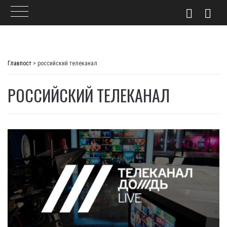
Skip
to
Главпост
>
российский телеканал
content
РОССИЙСКИЙ ТЕЛЕКАНАЛ