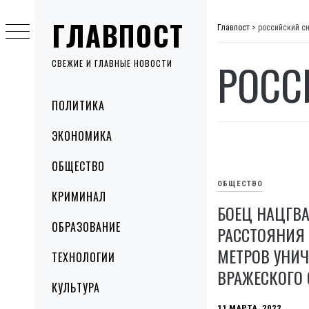
Skip
ГЛАВПОСТ
to
Главпост
>
российский с
content
РОСС
СВЕЖИЕ И ГЛАВНЫЕ НОВОСТИ
Primary
ПОЛИТИКА
Menu
ЭКОНОМИКА
ОБЩЕСТВО
ОБЩЕСТВО
КРИМИНАЛ
БОЕЦ НАЦГВ
ОБРАЗОВАНИЕ
РАССТОЯНИЯ 
МЕТРОВ УНИ
ТЕХНОЛОГИИ
ВРАЖЕСКОГО 
КУЛЬТУРА
11 МАРТА, 2022