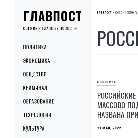
Skip
ГЛАВПОСТ
to
Главпост
>
российские г
content
РОСС
СВЕЖИЕ И ГЛАВНЫЕ НОВОСТИ
Primary
ПОЛИТИКА
Menu
ЭКОНОМИКА
ОБЩЕСТВО
ПОЛИТИКА
КРИМИНАЛ
РОССИЙСКИЕ 
ОБРАЗОВАНИЕ
МАССОВО ПОД
НАЗВАНА ПР
ТЕХНОЛОГИИ
КУЛЬТУРА
11 МАЯ, 2022