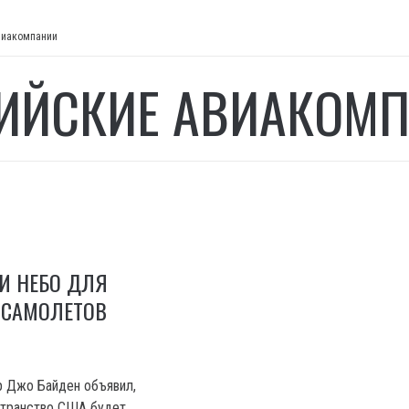
виакомпании
ИЙСКИЕ АВИАКОМ
И НЕБО ДЛЯ
 САМОЛЕТОВ
р Джо Байден объявил,
странство США будет