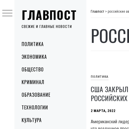
Skip
ГЛАВПОСТ
to
Главпост
>
российские а
content
РОСС
СВЕЖИЕ И ГЛАВНЫЕ НОВОСТИ
Primary
ПОЛИТИКА
Menu
ЭКОНОМИКА
ОБЩЕСТВО
ПОЛИТИКА
КРИМИНАЛ
США ЗАКРЫЛ
ОБРАЗОВАНИЕ
РОССИЙСКИХ
ТЕХНОЛОГИИ
2 МАРТА, 2022
КУЛЬТУРА
Американский лиде
что воздушное про