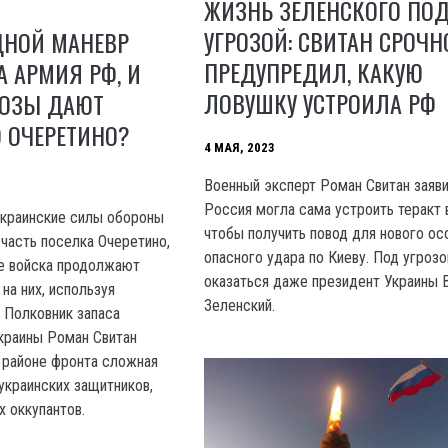
ЖИЗНЬ ЗЕЛЕНСКОГО ПО
УГРОЗОЙ: СВИТАН СРОЧН
ДНОЙ МАНЕВР
ПРЕДУПРЕДИЛ, КАКУЮ
 АРМИЯ РФ, И
ЛОВУШКУ УСТРОИЛА РФ
НОЗЫ ДАЮТ
 ОЧЕРЕТИНО?
4 МАЯ, 2023
Военный эксперт Роман Свитан заяви
Россия могла сама устроить теракт 
украинские силы обороны
чтобы получить повод для нового ос
часть поселка Очеретино,
опасного удара по Киеву. Под угроз
е войска продолжают
оказаться даже президент Украины 
на них, используя
Зеленский.
 Полковник запаса
краины Роман Свитан
м районе фронта сложная
украинских защитников,
х оккупантов.