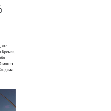
Д
О
, что
в Кремле,
обо
ой может
Владимир