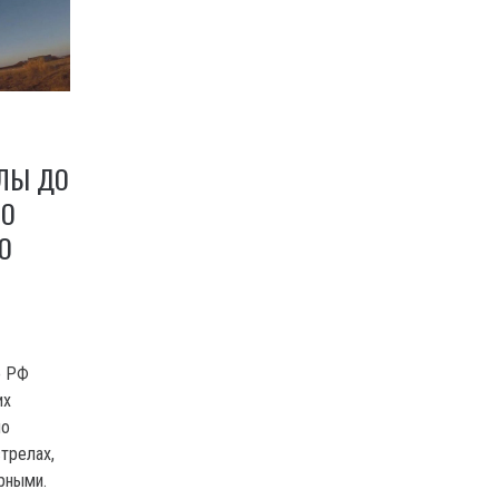
ИЛЫ ДО
НО
О
о РФ
их
ло
трелах,
рными.