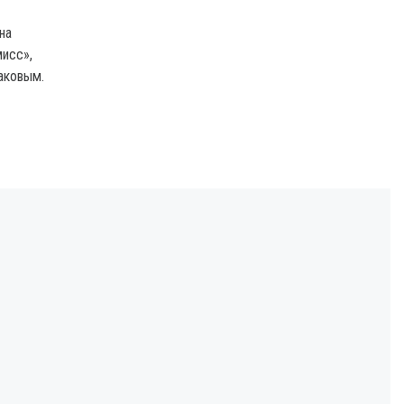
на
мисс»,
аковым.