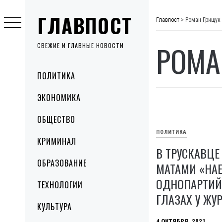
Skip
ГЛАВПОСТ
to
Главпост
>
Роман Грищук
content
РОМА
СВЕЖИЕ И ГЛАВНЫЕ НОВОСТИ
Primary
ПОЛИТИКА
Menu
ЭКОНОМИКА
ОБЩЕСТВО
ПОЛИТИКА
КРИМИНАЛ
В ТРУСКАВЦЕ
ОБРАЗОВАНИЕ
МАТАМИ «НАЕ
ОДНОПАРТИЙ
ТЕХНОЛОГИИ
ГЛАЗАХ У ЖУ
КУЛЬТУРА
4 ОКТЯБРЯ, 2021