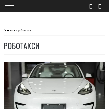
Skip
to
Главпост
>
роботакси
content
РОБОТАКСИ