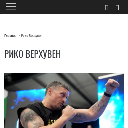
Skip
to
Главпост
>
Рико Верхувен
content
РИКО ВЕРХУВЕН