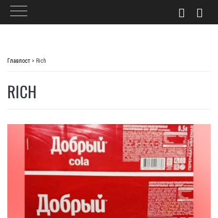
Skip
to
Главпост
>
Rich
content
RICH