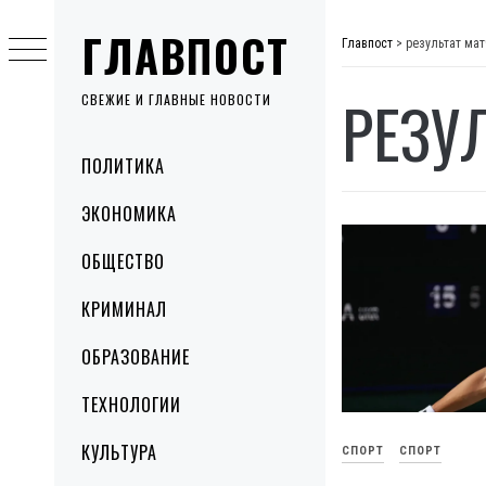
Skip
ГЛАВПОСТ
to
Главпост
>
результат мат
content
РЕЗУ
СВЕЖИЕ И ГЛАВНЫЕ НОВОСТИ
Primary
ПОЛИТИКА
Menu
ЭКОНОМИКА
ОБЩЕСТВО
КРИМИНАЛ
ОБРАЗОВАНИЕ
ТЕХНОЛОГИИ
КУЛЬТУРА
СПОРТ
СПОРТ