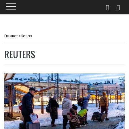
Skip
to
Главпост
>
Reuters
content
REUTERS