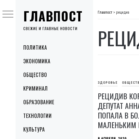
Skip
ГЛАВПОСТ
to
Главпост
>
рецидив
content
РЕЦИ
СВЕЖИЕ И ГЛАВНЫЕ НОВОСТИ
Primary
ПОЛИТИКА
Menu
ЭКОНОМИКА
ОБЩЕСТВО
ЗДОРОВЬЕ
ОБЩЕСТ
КРИМИНАЛ
РЕЦИДИВ КО
ОБРАЗОВАНИЕ
ДЕПУТАТ АНН
ПОПАЛА В БО
ТЕХНОЛОГИИ
МАЛЕНЬКИМ 
КУЛЬТУРА
8 АПРЕЛЯ, 2020