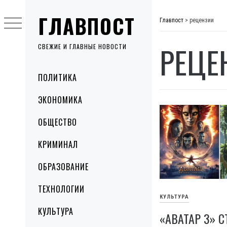
Skip
ГЛАВПОСТ
to
Главпост
>
рецензии
content
РЕЦЕ
СВЕЖИЕ И ГЛАВНЫЕ НОВОСТИ
Primary
ПОЛИТИКА
Menu
ЭКОНОМИКА
ОБЩЕСТВО
КРИМИНАЛ
ОБРАЗОВАНИЕ
ТЕХНОЛОГИИ
КУЛЬТУРА
КУЛЬТУРА
«АВАТАР 3» С