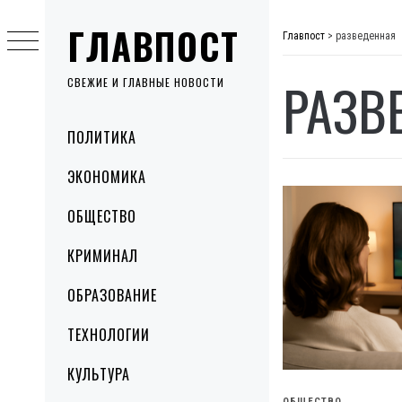
Skip
ГЛАВПОСТ
to
Главпост
>
разведенная
content
РАЗВ
СВЕЖИЕ И ГЛАВНЫЕ НОВОСТИ
Primary
ПОЛИТИКА
Menu
ЭКОНОМИКА
ОБЩЕСТВО
КРИМИНАЛ
ОБРАЗОВАНИЕ
ТЕХНОЛОГИИ
КУЛЬТУРА
ОБЩЕСТВО