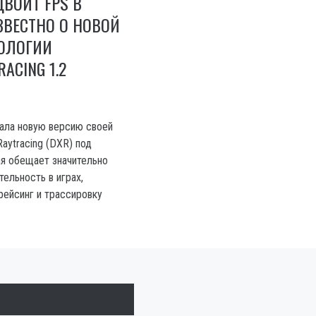
ДВОИТ FPS В
ИЗВЕСТНО О НОВОЙ
НОЛОГИИ
RACING 1.2
вала новую версию своей
Raytracing (DXR) под
ая обещает значительно
ельность в играх,
ейсинг и трассировку