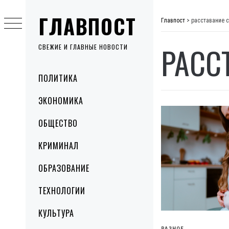
Skip
ГЛАВПОСТ
to
Главпост
>
расставание 
content
РАСС
СВЕЖИЕ И ГЛАВНЫЕ НОВОСТИ
Primary
ПОЛИТИКА
Menu
ЭКОНОМИКА
ОБЩЕСТВО
КРИМИНАЛ
ОБРАЗОВАНИЕ
ТЕХНОЛОГИИ
КУЛЬТУРА
РАЗНОЕ