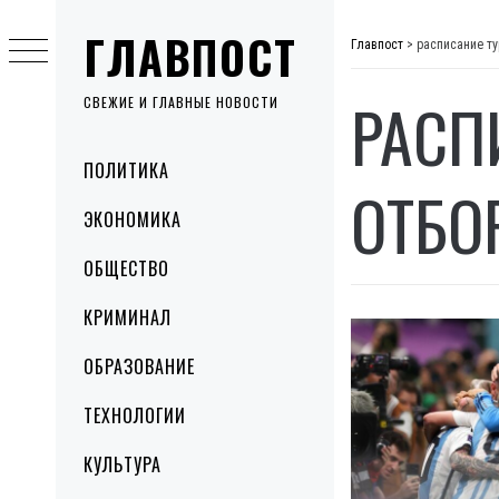
Skip
ГЛАВПОСТ
to
Главпост
>
расписание ту
content
РАСП
СВЕЖИЕ И ГЛАВНЫЕ НОВОСТИ
Primary
ПОЛИТИКА
Menu
ОТБОР
ЭКОНОМИКА
ОБЩЕСТВО
КРИМИНАЛ
ОБРАЗОВАНИЕ
ТЕХНОЛОГИИ
КУЛЬТУРА