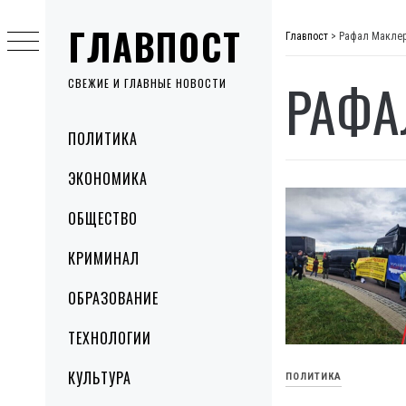
Skip
ГЛАВПОСТ
to
Главпост
>
Рафал Макле
content
РАФА
СВЕЖИЕ И ГЛАВНЫЕ НОВОСТИ
Primary
ПОЛИТИКА
Menu
ЭКОНОМИКА
ОБЩЕСТВО
КРИМИНАЛ
ОБРАЗОВАНИЕ
ТЕХНОЛОГИИ
КУЛЬТУРА
ПОЛИТИКА