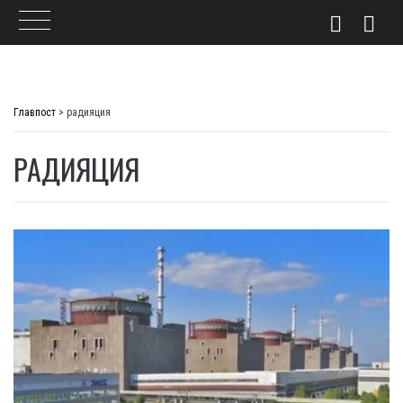
Skip
to
Главпост
>
радияция
content
РАДИЯЦИЯ