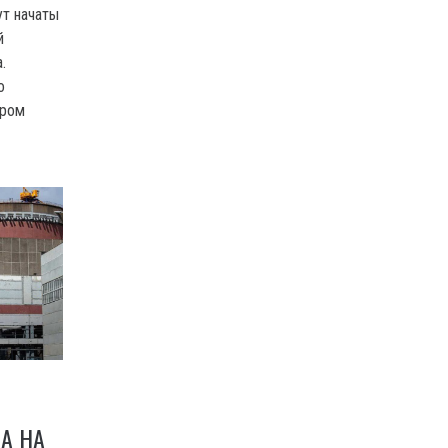
ут начаты
й
.
о
иром
А НА