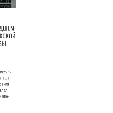
УДШЕМ
ЖСКОЙ
БЫ
рожской
се еще
сения
делал
й врач