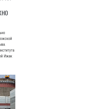
ЖНО
ьно
рожской
ыва.
нститута
ей Ижак