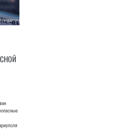
АСНОЙ
ван
зопасные
ариуполя