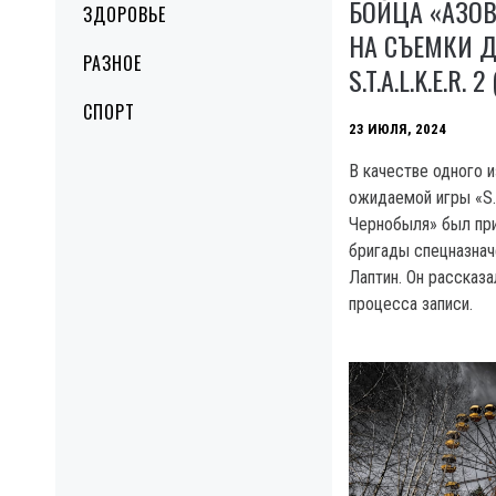
БОЙЦА «АЗО
ЗДОРОВЬЕ
НА СЪЕМКИ 
РАЗНОЕ
S.T.A.L.K.E.R. 
СПОРТ
23 ИЮЛЯ, 2024
В качестве одного и
ожидаемой игры «S.T
Чернобыля» был при
бригады спецназнач
Лаптин. Он рассказа
процесса записи.