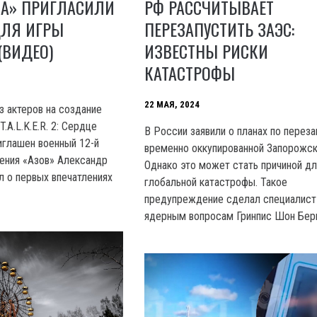
ВА» ПРИГЛАСИЛИ
РФ РАССЧИТЫВАЕТ
ДЛЯ ИГРЫ
ПЕРЕЗАПУСТИТЬ ЗАЭС:
2 (ВИДЕО)
ИЗВЕСТНЫ РИСКИ
КАТАСТРОФЫ
22 МАЯ, 2024
з актеров на создание
.A.L.K.E.R. 2: Сердце
B России заявили о планах по переза
глашен военный 12-й
временно оккупированной Запорожск
ения «Азов» Александр
Однако это может стать причиной дл
л о первых впечатлениях
глобальной катастрофы. Такое
предупреждение сделал специалист
ядерным вопросам Гринпис Шон Бер