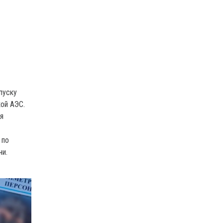
пуску
ой АЭС.
я
 по
ни.