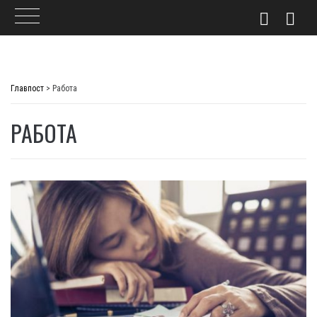
Skip
to
Главпост
>
Работа
content
РАБОТА