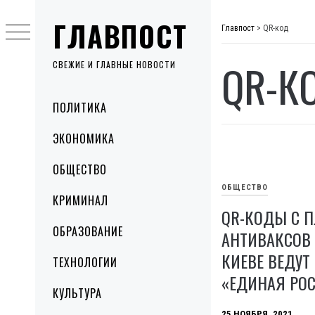
Skip
ГЛАВПОСТ
to
Главпост
>
QR-код
content
QR-К
СВЕЖИЕ И ГЛАВНЫЕ НОВОСТИ
Primary
ПОЛИТИКА
Menu
ЭКОНОМИКА
ОБЩЕСТВО
ОБЩЕСТВО
КРИМИНАЛ
QR-КОДЫ С 
ОБРАЗОВАНИЕ
АНТИВАКCОВ 
КИЕВЕ ВЕДУТ
ТЕХНОЛОГИИ
«ЕДИНАЯ РО
КУЛЬТУРА
25 НОЯБРЯ, 2021