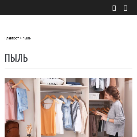
Skip
to
Главпост
>
пыль
content
ПЫЛЬ