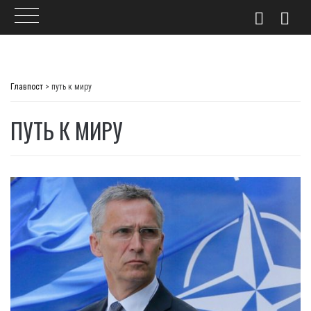
Skip
to
Главпост
>
путь к миру
content
ПУТЬ К МИРУ