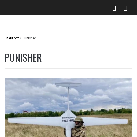
Skip
to
Главпост
>
Punisher
content
PUNISHER