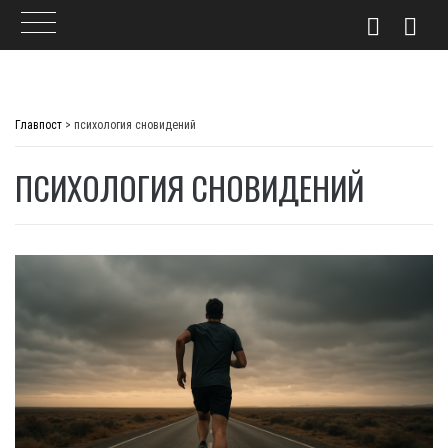
Skip
to
Главпост
>
психология сновидений
content
ПСИХОЛОГИЯ СНОВИДЕНИЙ