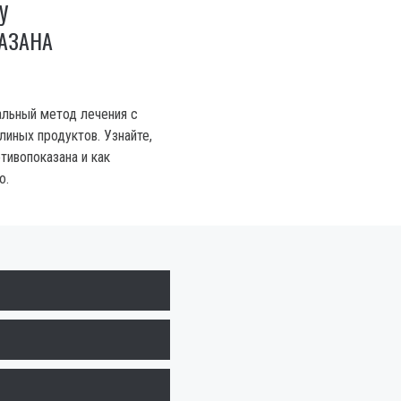
У
АЗАНА
альный метод лечения с
линых продуктов. Узнайте,
отивопоказана и как
о.