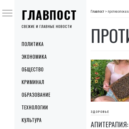
Skip
ГЛАВПОСТ
to
Главпост
>
противопоказ
content
ПРОТ
СВЕЖИЕ И ГЛАВНЫЕ НОВОСТИ
Primary
ПОЛИТИКА
Menu
ЭКОНОМИКА
ОБЩЕСТВО
КРИМИНАЛ
ОБРАЗОВАНИЕ
ТЕХНОЛОГИИ
ЗДОРОВЬЕ
КУЛЬТУРА
АПИТЕРАПИЯ: 