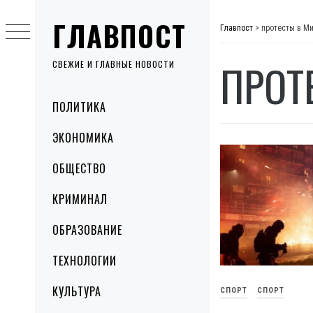
Skip
ГЛАВПОСТ
to
Главпост
>
протесты в М
content
ПРОТ
СВЕЖИЕ И ГЛАВНЫЕ НОВОСТИ
Primary
ПОЛИТИКА
Menu
ЭКОНОМИКА
ОБЩЕСТВО
КРИМИНАЛ
ОБРАЗОВАНИЕ
ТЕХНОЛОГИИ
КУЛЬТУРА
СПОРТ
СПОРТ