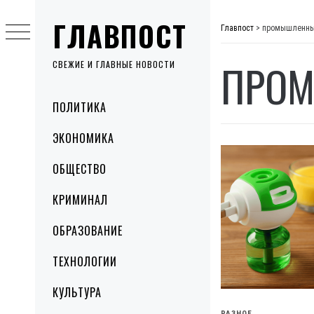
Skip
ГЛАВПОСТ
to
Главпост
>
промышленн
content
ПРО
СВЕЖИЕ И ГЛАВНЫЕ НОВОСТИ
Primary
ПОЛИТИКА
Menu
ЭКОНОМИКА
ОБЩЕСТВО
КРИМИНАЛ
ОБРАЗОВАНИЕ
ТЕХНОЛОГИИ
КУЛЬТУРА
РАЗНОЕ